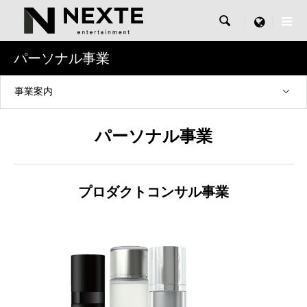

menu
パーソナル事業
事業案内
パーソナル事業
プロダクトコンサル事業