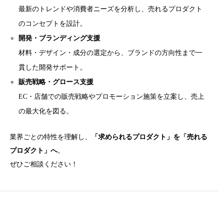
最新のトレンドや消費者ニーズを分析し、売れるプロダクト
のコンセプトを設計。
開発・ブランディング支援
材料・デザイン・成分の選定から、ブランドの方向性まで一
貫した開発サポート。
販売戦略・グロース支援
EC・店舗での販売戦略やプロモーション施策を立案し、売上
の最大化を図る。
業界ごとの特性を理解し、
「求められるプロダクト」を「売れる
プロダクト」へ
。
ぜひご相談ください！